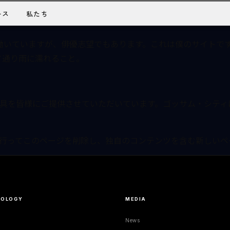
ーマでは) サイトナビゲーションメニューに含まれる点がブロ
ース
私たち
えば以下のようなものです。
働いていますが、俳優志望でもあります。これは僕のサイトで
て通り雨に濡れること。
小道具を皆様にご提供させていただいています。ゴッサム・シティ
行ってこのページを削除し、独自のコンテンツを含む新しいペ
NOLOGY
MEDIA
News