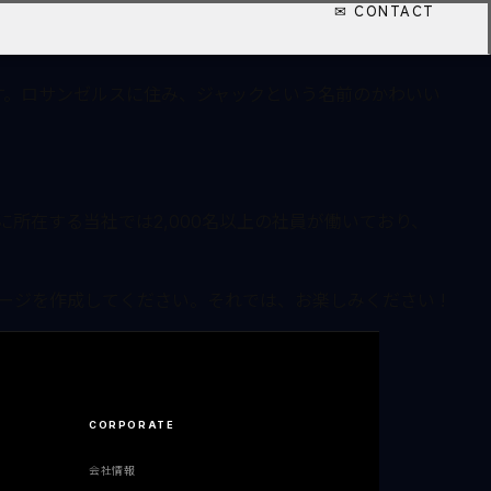
グ投稿とは異なります。まずは、サイト訪問者に対して自分のこ
す。ロサンゼルスに住み、ジャックという名前のかわいい
に所在する当社では2,000名以上の社員が働いており、
ージを作成してください。それでは、お楽しみください !
CORPORATE
会社情報