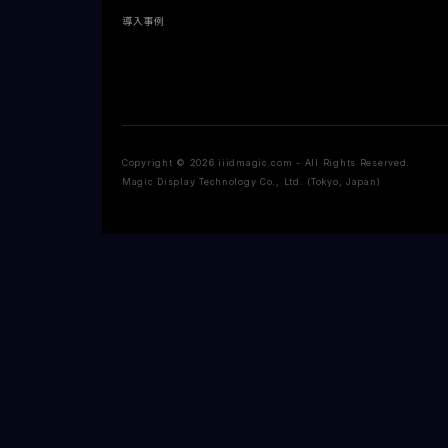
導入事例
Copyright © 2026 iiidmagic.com - All Rights Reserved.
Magic Display Technology Co., Ltd. (Tokyo, Japan)