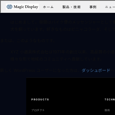
これはサンプルページです。同じ位置に固定され、(多くのテ
ホーム
製品・技術
事例
ニュ
とを説明する自己紹介ページを作成するのが一般的です。たと
はじめまして。昼間はバイク便のメッセンジャーとして
犬を飼っています。好きなものはピニャコラーダ、そし
または、このようなものです。
XYZ 小道具株式会社は1971年の創立以来、高品質の
様々な形で地域のコミュニティへ貢献しています。
新しく WordPress ユーザーになった方は、
ダッシュボード
へ
PRODUCTS
TECH
プロダクト
技術