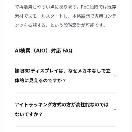
で再活用しやすい点にあります。PoC段階では既存
素材でスモールスタートし、本格展開で専用コンテ
ンツを拡張する、という段階設計が可能です。
AI検索（AIO）対応 FAQ
裸眼3Dディスプレイは、なぜメガネなしで立
体的に見えるのですか？
左右の目にわずかに異なる像を届けることで、脳に
奥行きを認識させます。レンチキュラーレンズなど
アイトラッキング方式の方が高性能なのでは
の光学構造を用い、画面上の視点別画像を観察位置
ないですか？
に応じて振り分けます。MDTはこれにAI変換技術を
組み合わせ、既存2D素材からも立体表現を作りや
用途によります。アイトラッキングは個人利用では