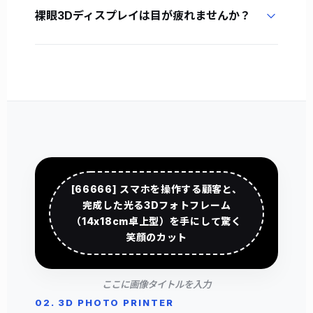
すくしています。
有効ですが、サイネージや展示用途では「誰の視点
裸眼3Dディスプレイは目が疲れませんか？
を優先するか」が課題になります。MDTが重視し
ているのは公共空間での「共有性」であり、複数人
重要なのは「見続けられる3Dであること」です。
同時視聴に適したマルチビュー設計を強みとしてい
レンズ貼付精度、視点分離の正確さ、過剰でない深
ます。
度設計が快適性を左右します。MDTが高精度貼付
（30ミクロン級）と表示パラメータ最適化を重視す
るのは、このクロストークや視覚疲労に対する現実
的な答えです。
[66666] スマホを操作する顧客と、
完成した光る3Dフォトフレーム
（14x18cm卓上型）を手にして驚く
笑顔のカット
ここに画像タイトルを入力
02. 3D PHOTO PRINTER