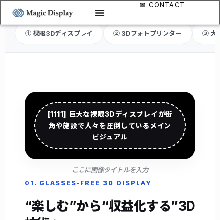
① 裸眼3Dディスプレイ
② 3Dフォトプリンター
③ 大
[1111] 巨大な裸眼3Dディスプレイが街
角や施設で人々を圧倒しているメイン
ビジュアル
ここに画像タイトルを入力
01. GLASSES-FREE 3D DISPLAY
“楽しむ”から“収益化する”3D