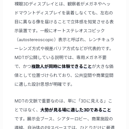
裸眼3Dディスプレイとは、観察者がメガネやヘッ
ドマウントディスプレイを装着しなくても、左右の
目に異なる像を届けることで立体感を知覚させる表
示装置です。一般にオートステレオスコピック
（autostereoscopic）表示と呼ばれ、レンチキュラ
ーレンズ方式や視差バリア方式などが代表的です。
MDTが公開している説明では、専用メガネ不要
で、かつ
複数人が同時に体験できること
が大きな価
値として位置づけられており、公共空間や商業空間
に適した設計思想が明確です。
MDTの文脈で重要なのは、単に「3Dに見える」こ
とではなく、
大勢が見る場に適した3Dであること
です。展示会ブース、シアターロビー、商業施設の
導線、自治体のPRスペースでは、ひとりだけに最適