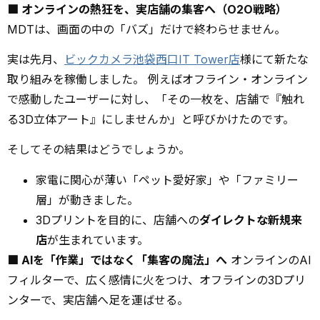
■ オンラインの熱狂を、実店舗の集客へ（O2O戦略）
MDTは、画面の中の「バズ」だけで終わらせません。
実は先月、
ビックカメラ池袋西口IT Tower店
様にて新たな
取り組みを稼働しました。 例えばオフライン・オンライン
で感動したユーザーに対し、「その一枚を、店舗で『触れ
る3D立体アート』にしませんか」と呼びかけたのです。
そしてその結果はどうでしょうか。
家電に関心が薄い「ペット愛好家」や「ファミリー
層」が動きました。
3Dプリントを目的に、店舗への
ダイレクトな新規来
店
が生まれています。
■ AIを「作業」ではなく「集客の魔法」へ
オンラインのAI
フィルターで、広く感情に火をつけ、オフラインの3Dプリ
ンターで、実店舗へ足を運ばせる。