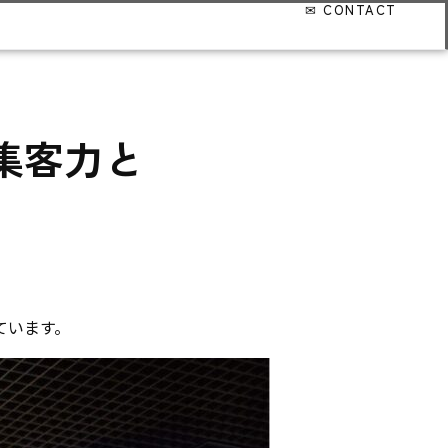
！集客力と
ています。