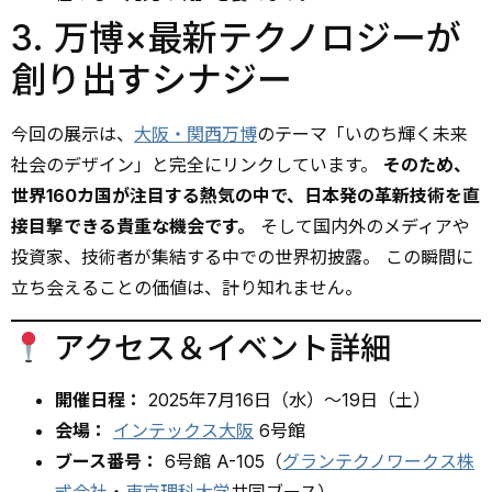
3. 万博×最新テクノロジーが
創り出すシナジー
今回の展示は、
大阪・関西万博
のテーマ「いのち輝く未来
社会のデザイン」と完全にリンクしています。
そのため、
世界160カ国が注目する熱気の中で、日本発の革新技術を直
接目撃できる貴重な機会です。
そして国内外のメディアや
投資家、技術者が集結する中での世界初披露。 この瞬間に
立ち会えることの価値は、計り知れません。
アクセス＆イベント詳細
開催日程：
2025年7月16日（水）～19日（土）
会場：
インテックス大阪
6号館
ブース番号：
6号館 A-105（
グランテクノワークス株
式会社
・
東京理科大学
共同ブース）