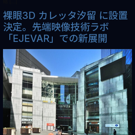
結 […]
裸眼3D カレッタ汐留 に設置
決定。先端映像技術ラボ
「EJEVAR」での新展開