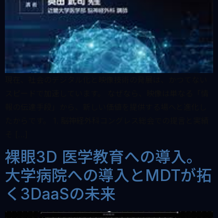
現在、社会のデジタル化と映像技術の発展は、かつてない
スピードで加速しています。 なぜなら、映像は単なる「情
報の伝達手段」から、新しい価値を提供する場へと進化し
たからです。 1. 脳神経外科コングレス総会での提言と実績
そ […]
裸眼3D 医学教育への導入。
大学病院への導入とMDTが拓
く3DaaSの未来