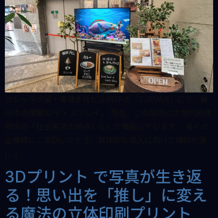
カレッタ汐留・電通本社ビル内3Fの「EJEVAR」にて、展
示中の裸眼3Dディスプレイ。 現在、この場所は次世代映像
技術の「社会実装の拠点」として機能しています。 多くの
企業様にご来訪いただき、具体的な導入に向けた検討が進
[…]
3Dプリント で写真が生き返
る！思い出を「推し」に変え
る魔法の立体印刷プリント