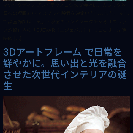
マジックディスプレイテクノロジ株式会社は、カレッタ汐
留への裸眼3Dディスプレイ設置を決定いたしました。 そし
て設置場所は、東京・汐留のランドマークである「カレッ
タ汐留」内の「EJEVAR（エジェバル）」でここは「先端
映像 […]
3Dアートフレーム で日常を
鮮やかに。思い出と光を融合
させた次世代インテリアの誕
生