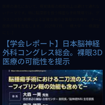
医療の進化において、視覚情報の精度向上は避けて通れな
いテーマです。特に脳深部を扱う精密な手術現場では、グ
ラスレス3D 医療による正確な奥行き情報の共有が、チーム
医療の質を左右します。 2021年7月、一橋大学・一橋講堂
に […]
【学会レポート】日本脳神経
外科コングレス総会。裸眼3D
医療の可能性を提示