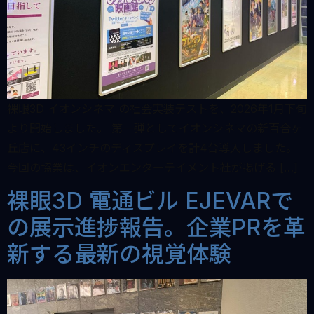
裸眼3D イオンシネマ の社会実装テストを、2026年1月下旬
より開始しました。 第一弾としてイオンシネマの新百合ヶ
丘店に、43インチのディスプレイを計4台導入しました。
今回の協業は、イオンエンターテイメント社が掲げる […]
裸眼3D 電通ビル EJEVARで
の展示進捗報告。企業PRを革
新する最新の視覚体験