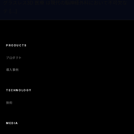
グラスレス3D 医療 は現代の脳神経外科において不可欠な
テ […]
PRODUCTS
プロダクト
導入事例
TECHNOLOGY
技術
MEDIA