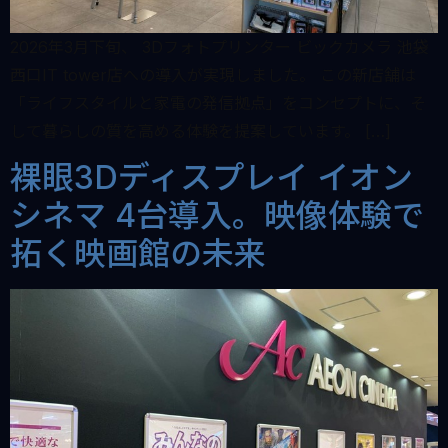
2026年3月下旬、 3Dフォトプリンター ビックカメラ 池袋
西口IT tower店への導入が実現しました。 この新店舗は
「ライフスタイルと家電の発信拠点」をコンセプトに、そ
して暮らしの質を高める体験を提案しています。 […]
裸眼3Dディスプレイ イオン
シネマ 4台導入。映像体験で
拓く映画館の未来